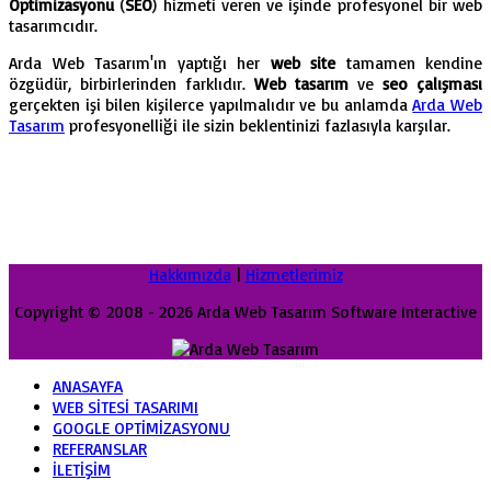
Optimizasyonu
(
SEO
) hizmeti veren ve işinde profesyonel bir web
tasarımcıdır.
Arda Web Tasarım'ın yaptığı her
web site
tamamen kendine
özgüdür, birbirlerinden farklıdır.
Web tasarım
ve
seo çalışması
gerçekten işi bilen kişilerce yapılmalıdır ve bu anlamda
Arda Web
Tasarım
profesyonelliği ile sizin beklentinizi fazlasıyla karşılar.
Hakkımızda
|
Hizmetlerimiz
Copyright © 2008 - 2026 Arda Web Tasarım Software Interactive
ANASAYFA
WEB SİTESİ TASARIMI
GOOGLE OPTİMİZASYONU
REFERANSLAR
İLETİŞİM