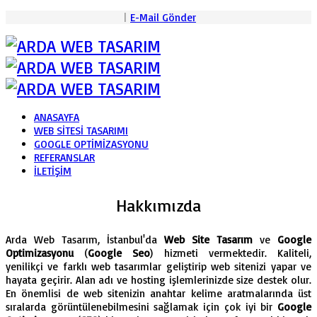
|
E-Mail Gönder
ANASAYFA
WEB SİTESİ TASARIMI
GOOGLE OPTİMİZASYONU
REFERANSLAR
İLETİŞİM
Hakkımızda
Arda Web Tasarım, İstanbul'da
Web Site Tasarım
ve
Google
Optimizasyonu
(
Google Seo
) hizmeti vermektedir. Kaliteli,
yenilikçi ve farklı web tasarımlar geliştirip web sitenizi yapar ve
hayata geçirir. Alan adı ve hosting işlemlerinizde size destek olur.
En önemlisi de web sitenizin anahtar kelime aratmalarında üst
sıralarda görüntülenebilmesini sağlamak için çok iyi bir
Google